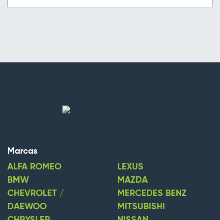
Marcas
ALFA ROMEO
LEXUS
BMW
MAZDA
CHEVROLET /
MERCEDES BENZ
DAEWOO
MITSUBISHI
CHRYSLER
NISSAN