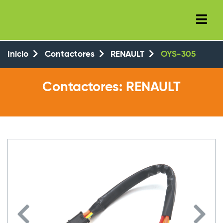
+34 (93) 8143777
+34 647 550 104
Inicio
Contactores
RENAULT
OYS-305
Contactores: RENAULT