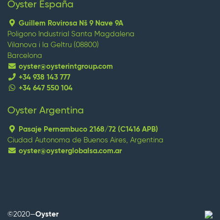
Oyster España
Guillem Rovirosa Nš 9 Nave 9A
Poligono Industrial Santa Magdalena
Vilanova i la Geltru (08800)
Barcelona
oyster@oysterintgroup.com
+34 938 143 777
+34 647 550 104
Oyster Argentina
replica watches
replique montre
replica omega
replica
orologi
replica uhren
Pasaje Pernambuco 2168/72 (C1416 APB)
Ciudad Autonoma de Buenos Aires, Argentina
oyster@oysterglobalsa.com.ar
Wenn Strategie Ergebnisse bringt, investieren Sie in
mehrjährige Planung, Technologie und Humankapital,
Branding, Marktpositionierung und Führung, die besten
replica uhren
Rolex-Hersteller.
©2020—
Oyster