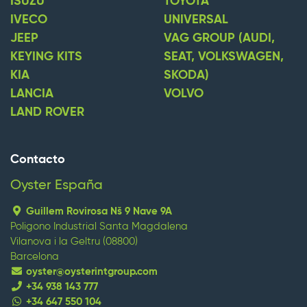
ISUZU
TOYOTA
IVECO
UNIVERSAL
JEEP
VAG GROUP (AUDI,
KEYING KITS
SEAT, VOLKSWAGEN,
KIA
SKODA)
LANCIA
VOLVO
LAND ROVER
Contacto
Oyster España
Guillem Rovirosa Nš 9 Nave 9A
Poligono Industrial Santa Magdalena
Vilanova i la Geltru (08800)
Barcelona
oyster@oysterintgroup.com
+34 938 143 777
+34 647 550 104