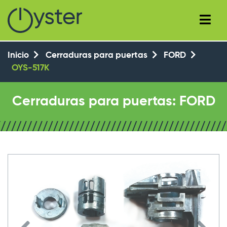
+34 (93) 8143777
+34 647 550 104
Inicio
Cerraduras para puertas
FORD
OYS-517K
Cerraduras para puertas: FORD