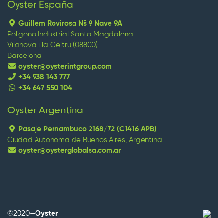
Oyster España
Guillem Rovirosa Nš 9 Nave 9A
Poligono Industrial Santa Magdalena
Vilanova i la Geltru (08800)
Barcelona
oyster@oysterintgroup.com
+34 938 143 777
+34 647 550 104
Oyster Argentina
replica watches
replique montre
replica omega
replica
orologi
replica uhren
Pasaje Pernambuco 2168/72 (C1416 APB)
Ciudad Autonoma de Buenos Aires, Argentina
oyster@oysterglobalsa.com.ar
Wenn Strategie Ergebnisse bringt, investieren Sie in
mehrjährige Planung, Technologie und Humankapital,
Branding, Marktpositionierung und Führung, die besten
replica uhren
Rolex-Hersteller.
©2020—
Oyster