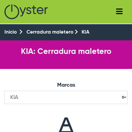
+34 (93) 8143777
+34 647 550 104
Inicio
Cerradura maletero
KIA
KIA: Cerradura maletero
Marcas