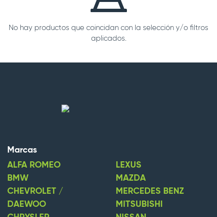
No hay productos que coincidan con la selección y/o filtros
aplicados.
Marcas
ALFA ROMEO
LEXUS
BMW
MAZDA
CHEVROLET /
MERCEDES BENZ
DAEWOO
MITSUBISHI